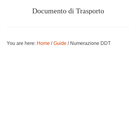
Skip
Skip
Documento di Trasporto
to
to
main
primary
content
sidebar
TUTTO
SUL
DOCUMENTO
You are here:
Home
/
Guide
/
Numerazione DDT
DI
TRASPORTO