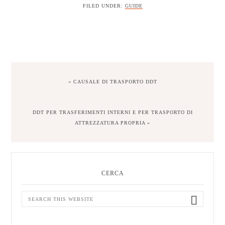
FILED UNDER:
GUIDE
PREVIOUS
« CAUSALE DI TRASPORTO DDT
POST:
NEXT
DDT PER TRASFERIMENTI INTERNI E PER TRASPORTO DI
POST:
ATTREZZATURA PROPRIA »
Primary
Sidebar
CERCA
Search
this