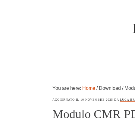
Skip
Skip
to
to
main
primary
content
sidebar
TUTTO
SUL
DOCUMENTO
DI
TRASPORTO
You are here:
Home
/
Download
/
Modu
AGGIORNATO IL
10 NOVEMBRE 2025
DA
LUCA B
Modulo CMR PDF