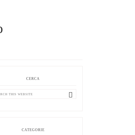
o
ry
ar
CERCA
ch
ite
CATEGORIE