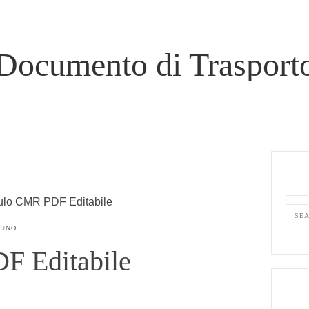
Documento di Trasport
Prima
Sideb
lo CMR PDF Editabile
Sear
RUNO
this
 Editabile
webs