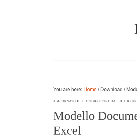
Skip
Skip
to
to
main
primary
content
sidebar
TUTTO
SUL
DOCUMENTO
DI
TRASPORTO
You are here:
Home
/
Download
/
Model
AGGIORNATO IL
2 OTTOBRE 2024
DA
LUCA BRUN
Modello Documen
Excel