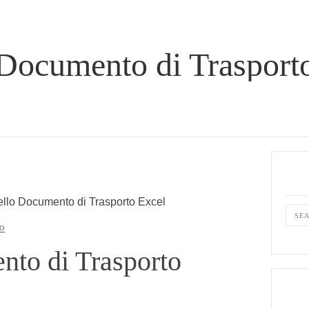
Documento di Trasport
Prima
Sideb
lo Documento di Trasporto Excel
Sear
O
this
to di Trasporto
webs