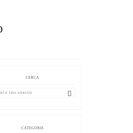
o
ry
ar
CERCA
ch
ite
CATEGORIE