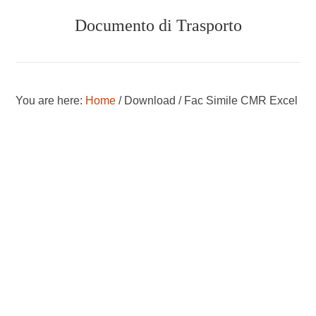
Skip
Skip
Documento di Trasporto
to
to
main
primary
content
sidebar
TUTTO
SUL
DOCUMENTO
You are here:
Home
/
Download
/
Fac Simile CMR Excel
DI
TRASPORTO